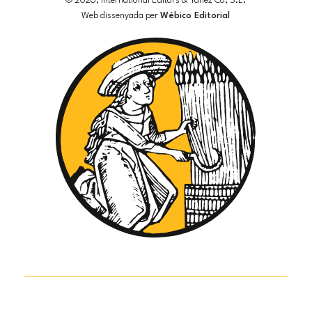
© 2026, International Editors & Yañez Co, S.L.
Web dissenyada per
Wébico Editorial