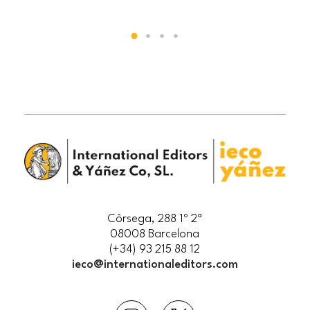
Còrsega, 288 1º 2ª
08008 Barcelona
(+34) 93 215 88 12
ieco@internationaleditors.com