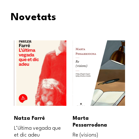
Novetats
Natza Farré
Marta
Fr
Pessarrodona
L’última vegada que
La 
et dic adeu
Re (visions)
vig