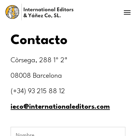
Skip
Menu
to
main
content
Contacto
Còrsega, 288 1º 2ª
08008 Barcelona
(+34) 93 215 88 12
ieco@internationaleditors.com