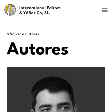
Skip
Menu
to
main
content
< Volver a autores
Autores